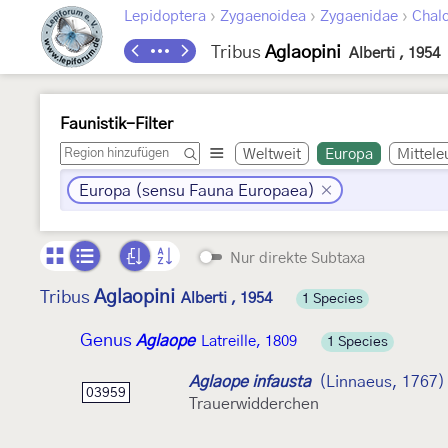
›
›
›
Lepidoptera
Zygaenoidea
Zygaenidae
Chalc
Tribus
Aglaopini
Alberti , 1954
Faunistik-Filter
Weltweit
Europa
Mittele
Europa (sensu Fauna Europaea)
Nur direkte Subtaxa
Aglaopini
Tribus
Alberti , 1954
1 Species
Genus
Aglaope
Latreille, 1809
1 Species
Aglaope infausta
(Linnaeus, 1767)
03959
Trauerwidderchen