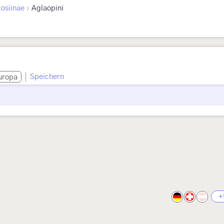
›
osiinae
Aglaopini
Speichern
uropa
+