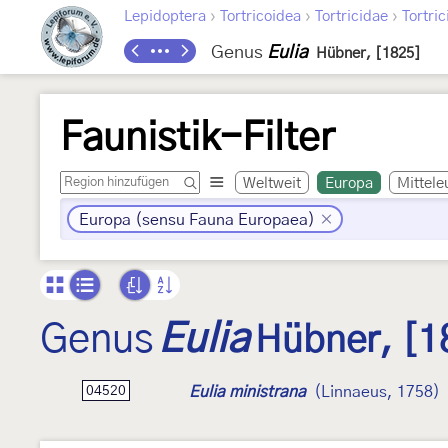
›
›
›
Lepidoptera
Tortricoidea
Tortricidae
Tortric
Genus
Eulia
Hübner, [1825]
Faunistik-Filter
Weltweit
Europa
Mittele
Europa (sensu Fauna Europaea)
Genus
Eulia
Hübner, [1
Eulia ministrana
(Linnaeus, 1758)
04520