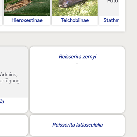
Foto gesuch
t 9]
Hieroxestinae
Teichobiinae
Stathmopolitin
Reisserita zernyi
-
e Admins,
Verfügung
la
Reisserita latiusculella
-