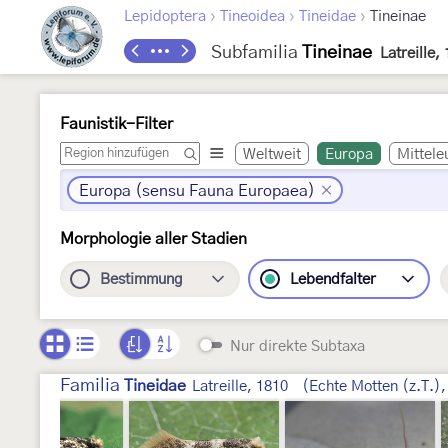
›
›
›
Lepidoptera
Tineoidea
Tineidae
Tineinae
Subfamilia
Tineinae
Latreille,
Faunistik-Filter
Weltweit
Europa
Mittele
Europa (sensu Fauna Europaea)
Morphologie aller Stadien
Bestimmung
Lebendfalter
Nur direkte Subtaxa
Familia
Tineidae
Latreille, 1810
(Echte Motten (z.T.)