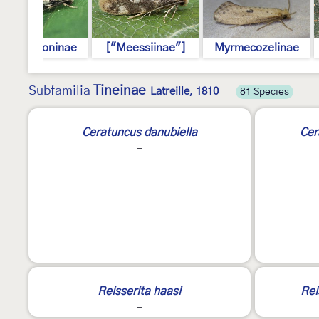
emapogoninae
["Meessiinae"]
Myrmecozelinae
Tineinae
Subfamilia
Latreille, 1810
81 Species
Ceratuncus danubiella
Cer
-
2
2
Reisserita haasi
Rei
-