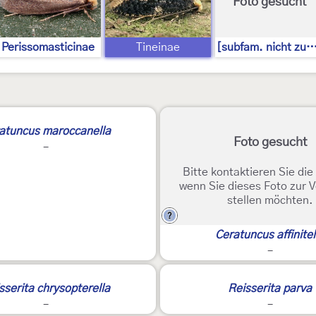
Foto gesucht
Perissomasticinae
Tineinae
[subfam. nicht zugeordne
atuncus maroccanella
Foto gesucht
-
Bitte kontaktieren Sie di
wenn Sie dieses Foto zur 
stellen möchten.
?
Ceratuncus affinitel
-
sserita chrysopterella
Reisserita parva
-
-