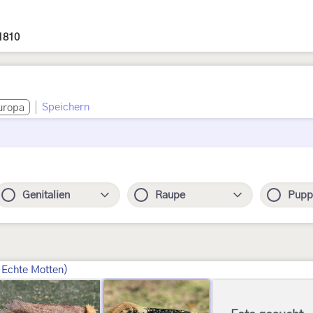
 1810
Speichern
uropa
Genitalien
Raupe
Pupp
, Echte Motten)