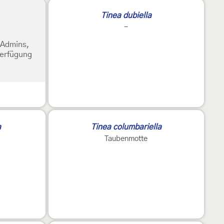
Tinea dubiella
-
e Admins,
Verfügung
a
Tinea columbariella
Taubenmotte