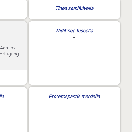
Tinea semifulvella
-
Niditinea fuscella
-
e Admins,
Verfügung
lla
Proterospastis merdella
-