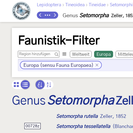
›
›
›
Lepidoptera
Tineoidea
Tineidae
Setomorphi
Genus
Setomorpha
Zeller, 185
Faunistik-Filter
Weltweit
Europa
Mittele
Europa (sensu Fauna Europaea)
Genus
Setomorpha
Zel
Setomorpha rutella
Zeller, 1852
Setomorpha tessellatella
(Blancha
00728z