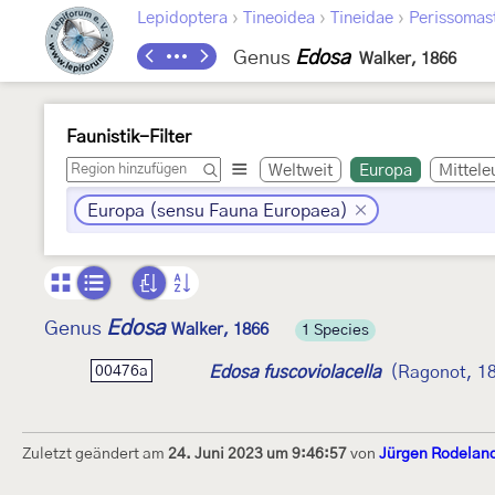
›
›
›
Lepidoptera
Tineoidea
Tineidae
Perissomas
Genus
Edosa
Walker, 1866
Faunistik-Filter
Weltweit
Europa
Mittele
Europa (sensu Fauna Europaea)
Edosa
Genus
Walker, 1866
1 Species
Edosa fuscoviolacella
(Ragonot, 1
00476a
Zuletzt geändert am
24. Juni 2023 um 9:46:57
von
Jürgen Rodelan