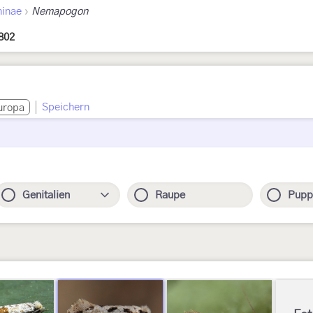
›
inae
Nemapogon
802
Speichern
uropa
Genitalien
Raupe
Pupp