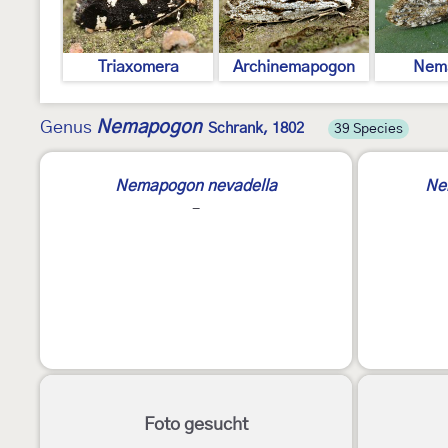
Triaxomera
Archinemapogon
Nem
Nemapogon
Genus
Schrank, 1802
39 Species
3
Nemapogon nevadella
Ne
-
Foto gesucht