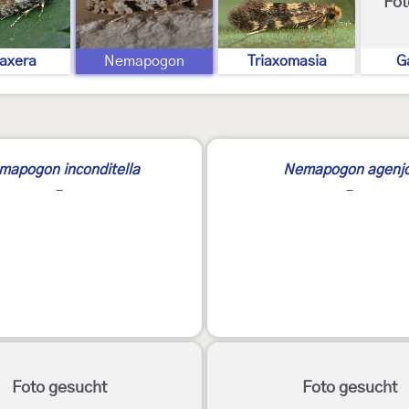
Fot
axera
Nemapogon
Triaxomasia
G
2
mapogon inconditella
Nemapogon agenjo
-
-
Foto gesucht
Foto gesucht