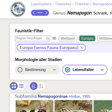
›
›
›
Lepidoptera
Tineoidea
Tineidae
Nemapogon
Genus
Nemapogon
Schrank, 1
Faunistik-Filter
Weltweit
Europa
Mittele
Europa (sensu Fauna Europaea)
Morphologie aller Stadien
Bestimmung
Lebendfalter
Subfamilia
Nemapogoninae
Hinton, 1955