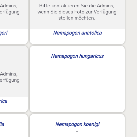
e Admins,
Bitte kontaktieren Sie die Admins,
Verfügung
wenn Sie dieses Foto zur Verfügung
stellen möchten.
eri
Nemapogon anatolica
-
Nemapogon hungaricus
-
e Admins,
Verfügung
ica
la
Nemapogon koenigi
-