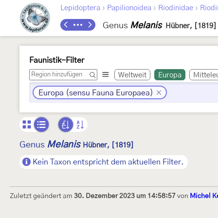
›
›
›
Lepidoptera
Papilionoidea
Riodinidae
Riodi
Genus
Melanis
Hübner, [1819]
Faunistik-Filter
Weltweit
Europa
Mittele
Europa (sensu Fauna Europaea)
Melanis
Genus
Hübner, [1819]
Kein Taxon entspricht dem aktuellen Filter.
Zuletzt geändert am
30. Dezember 2023 um 14:58:57
von
Michel K