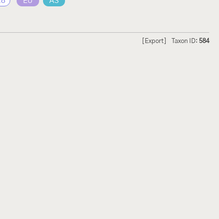
28
EU
AS
[Export]
Taxon ID:
584