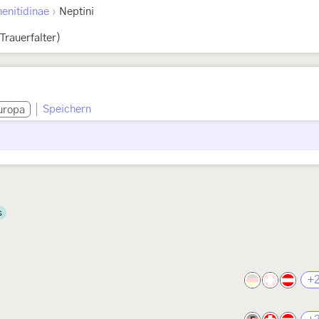
›
enitidinae
Neptini
Trauerfalter)
Speichern
uropa
s
+