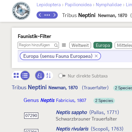
›
›
›
Lepidoptera
Papilionoidea
Nymphalidae
Lim
Tribus
Neptini
Newman, 1870
(
Faunistik-Filter
Weltweit
Europa
Mittele
Europa (sensu Fauna Europaea)
Nur direkte Subtaxa
Neptini
Tribus
Newman, 1870
(Trauerfalter)
2 Specie
Genus
Neptis
Fabricius, 1807
2 Species
Neptis sappho
(Pallas, 1771)
07290
Schwarzbrauner Trauerfalter
Neptis rivularis
(Scopoli, 1763)