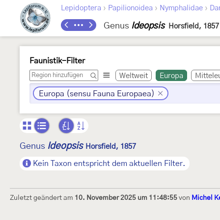
›
›
›
Lepidoptera
Papilionoidea
Nymphalidae
Da
Genus
Ideopsis
Horsfield, 1857
Faunistik-Filter
Weltweit
Europa
Mittele
Europa (sensu Fauna Europaea)
Ideopsis
Genus
Horsfield, 1857
Kein Taxon entspricht dem aktuellen Filter.
Zuletzt geändert am
10. November 2025 um 11:48:55
von
Michel K