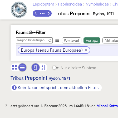
›
›
›
Lepidoptera
Papilionoidea
Nymphalidae
Ch
Tribus
Preponini
Rydon, 1971
Faunistik-Filter
Weltweit
Europa
Mittele
Europa (sensu Fauna Europaea)
Nur direkte Subtaxa
Preponini
Tribus
Rydon, 1971
Kein Taxon entspricht dem aktuellen Filter.
Zuletzt geändert am
1. Februar 2026 um 14:45:18
von
Michel Kettn