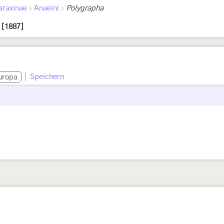
›
›
araxinae
Anaeini
Polygrapha
 [1887]
Speichern
uropa