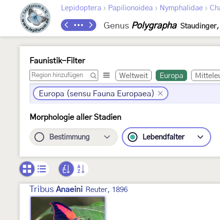
›
›
›
Lepidoptera
Papilionoidea
Nymphalidae
Ch
Genus
Polygrapha
Staudinger,
Faunistik-Filter
Weltweit
Europa
Mittele
Europa (sensu Fauna Europaea)
Morphologie aller Stadien
Bestimmung
Lebendfalter
Tribus
Anaeini
Reuter, 1896