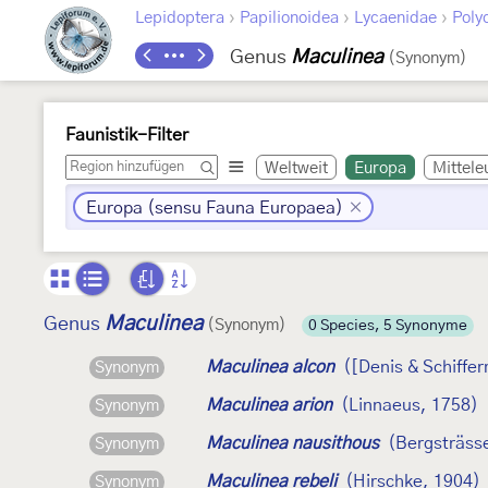
›
›
›
Lepidoptera
Papilionoidea
Lycaenidae
Poly
Genus
Maculinea
(Synonym)
Faunistik-Filter
Weltweit
Europa
Mittele
Europa (sensu Fauna Europaea)
Maculinea
Genus
(Synonym)
0 Species, 5 Synonyme
Maculinea alcon
([Denis & Schiffer
Synonym
Maculinea arion
(Linnaeus, 1758)
Synonym
Maculinea nausithous
(Bergsträss
Synonym
Maculinea rebeli
(Hirschke, 1904)
Synonym