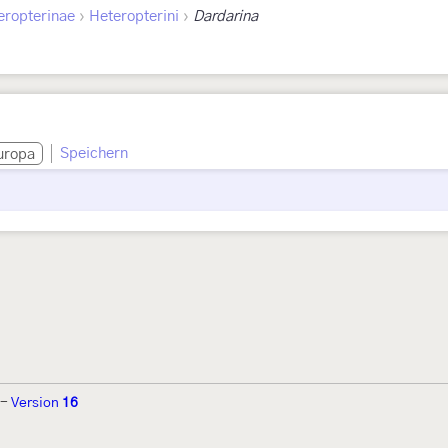
›
›
eropterinae
Heteropterini
Dardarina
Speichern
uropa
-
Version
16