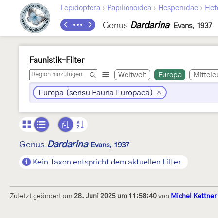
›
›
›
Lepidoptera
Papilionoidea
Hesperiidae
Het
Genus
Dardarina
Evans, 1937
Faunistik-Filter
Weltweit
Europa
Mittele
Europa (sensu Fauna Europaea)
Dardarina
Genus
Evans, 1937
Kein Taxon entspricht dem aktuellen Filter.
Zuletzt geändert am
28. Juni 2025 um 11:58:40
von
Michel Kettner