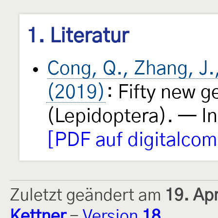
1. Literatur
Cong, Q., Zhang, J.,
(2019)
: Fifty new 
(Lepidoptera). — I
[PDF auf digitalco
Zuletzt geändert am
19. Ap
Kettner
-
Version
18