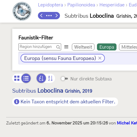
›
›
›
Lepidoptera
Papilionoidea
Hesperiidae
Eud
Subtribus
Loboclina
Grishin, 
Faunistik-Filter
Weltweit
Europa
Mittele
Europa (sensu Fauna Europaea)
Nur direkte Subtaxa
Loboclina
Subtribus
Grishin, 2019
Kein Taxon entspricht dem aktuellen Filter.
Zuletzt geändert am
6. November 2025 um 20:15:26
von
Michel Ke