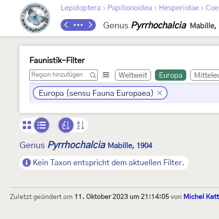
›
›
›
Lepidoptera
Papilionoidea
Hesperiidae
Coe
Genus
Pyrrhochalcia
Mabille,
Faunistik-Filter
Weltweit
Europa
Mittele
Europa (sensu Fauna Europaea)
Pyrrhochalcia
Genus
Mabille, 1904
Kein Taxon entspricht dem aktuellen Filter.
Zuletzt geändert am
11. Oktober 2023 um 21:14:05
von
Michel Ket