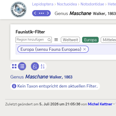
›
›
›
Lepidoptera
Noctuoidea
Notodontidae
Hete
Genus
Maschane
Walker, 1863
Faunistik-Filter
Weltweit
Europa
Mittele
Europa (sensu Fauna Europaea)
Maschane
Genus
Walker, 1863
Kein Taxon entspricht dem aktuellen Filter.
Zuletzt geändert am
5. Juli 2026 um 21:05:36
von
Michel Kettner
-