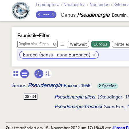
›
›
›
Lepidoptera
Noctuoidea
Noctuidae
Xylenin
Genus
Pseudenargia
Boursin,
Faunistik-Filter
Weltweit
Europa
Mittele
Europa (sensu Fauna Europaea)
Pseudenargia
Genus
Boursin, 1956
2 Species
Pseudenargia ulicis
(Staudinger, 1
09534
Pseudenargia troodosi
Svendsen, N
Zuletzt geändert am
15. November 2022 um 17:16:46
von
Jürgen R