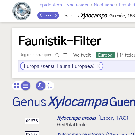
›
›
›
Lepidoptera
Noctuoidea
Noctuidae
Psaphid
Genus
Xylocampa
Guenée, 183
Faunistik-Filter
Weltweit
Europa
Mittele
Europa (sensu Fauna Europaea)
Genus
Xylocampa
Guen
Xylocampa areola
(Esper, 1789)
09676
Geißblatteule
Xylocampa mustapha
(Oberthür, 1
09677