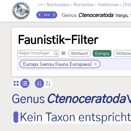
›
›
›
›
Lepidoptera
Noctuoidea
Noctuidae
Hadeninae
[tri
Genus
Ctenoceratoda
Varga, 
Faunistik-Filter
Weltweit
Europa
Mittele
Europa (sensu Fauna Europaea)
Genus
Ctenoceratoda
Kein Taxon entspricht