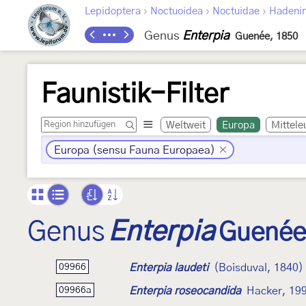
›
›
›
Lepidoptera
Noctuoidea
Noctuidae
Hadeni
Genus
Enterpia
Guenée, 1850
Faunistik-Filter
Weltweit
Europa
Mittele
Europa (sensu Fauna Europaea)
Genus
Enterpia
Guenée
Enterpia laudeti
(Boisduval, 1840)
09966
Enterpia roseocandida
Hacker, 19
09966a