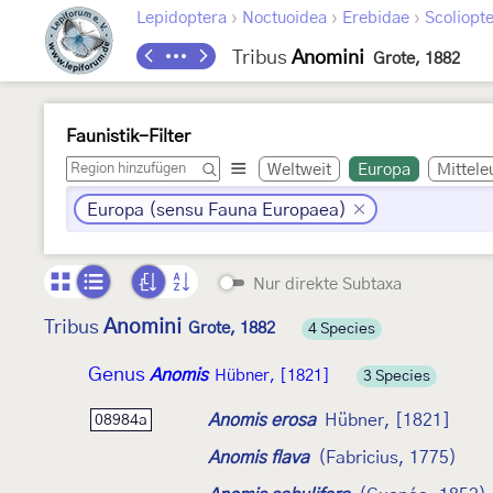
›
›
›
Lepidoptera
Noctuoidea
Erebidae
Scoliopt
Tribus
Anomini
Grote, 1882
Faunistik-Filter
Weltweit
Europa
Mittele
Europa (sensu Fauna Europaea)
Nur direkte Subtaxa
Anomini
Tribus
Grote, 1882
4 Species
Genus
Anomis
Hübner, [1821]
3 Species
Anomis erosa
Hübner, [1821]
08984a
Anomis flava
(Fabricius, 1775)