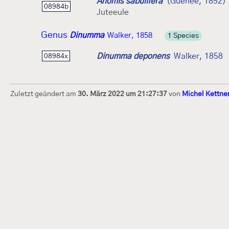
Anomis sabulifera
(Guenée, 1852)
08984b
Juteeule
Genus
Dinumma
Walker, 1858
1 Species
Dinumma deponens
Walker, 1858
08984x
Zuletzt geändert am
30. März 2022 um 21:27:37
von
Michel Kettne