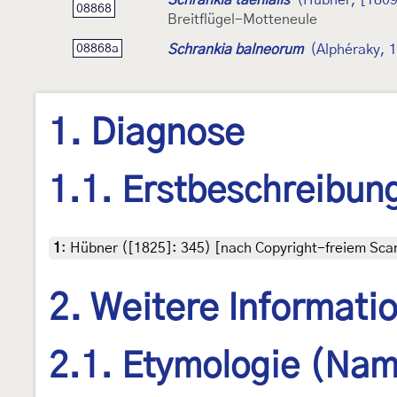
08868
Breitflügel-Motteneule
Schrankia balneorum
(Alphéraky, 
08868a
1. Diagnose
1.1. Erstbeschreibun
1
:
Hübner ([1825]: 345) [nach Copyright-freiem Scan
2. Weitere Informati
2.1. Etymologie (Nam