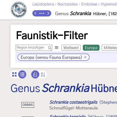
›
›
›
Lepidoptera
Noctuoidea
Erebidae
Hypenod
Genus
Schrankia
Hübner, [182
Faunistik-Filter
Weltweit
Europa
Mittele
Europa (sensu Fauna Europaea)
Genus
Schrankia
Hübne
Schrankia costaestrigalis
(Stephen
08866
Schmalflügel-Motteneule
Schrankia taenialis
(Hübner, [1809