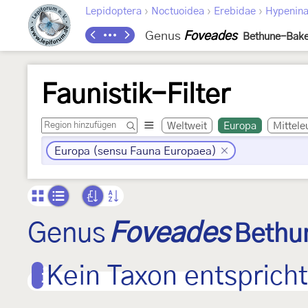
›
›
›
Lepidoptera
Noctuoidea
Erebidae
Hypenin
Genus
Foveades
Bethune-Bake
Faunistik-Filter
Weltweit
Europa
Mittele
Europa (sensu Fauna Europaea)
Genus
Foveades
Bethu
Kein Taxon entspricht