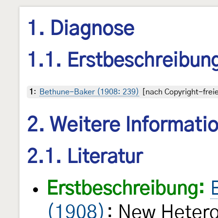
1. Diagnose
1.1. Erstbeschreibun
1
:
Bethune-Baker (1908: 239)
[nach Copyright-freie
2. Weitere Informati
2.1. Literatur
Erstbeschreibung:
(1908)
: New Hetero