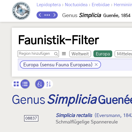
›
›
›
Lepidoptera
Noctuoidea
Erebidae
Herminii
Genus
Simplicia
Guenée, 1854
Faunistik-Filter
Weltweit
Europa
Mittele
Europa (sensu Fauna Europaea)
Genus
Simplicia
Guené
Simplicia rectalis
(Eversmann, 184
08837
Schmalflügelige Spannereule