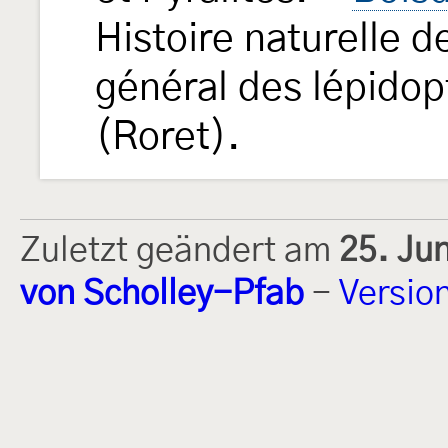
Histoire naturelle d
général des lépido
(Roret).
Zuletzt geändert am
25. Ju
von Scholley-Pfab
-
Versio