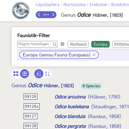
›
›
›
Lepidoptera
Noctuoidea
Erebidae
Boletobi
Genus
Odice
Hübner, [1823]
Faunistik-Filter
Weltweit
Europa
Mittele
Europa (sensu Fauna Europaea)
Odice
Genus
Hübner, [1823]
6 Species
Odice arcuinna
(Hübner, 1790)
09126
Odice kuelekana
(Staudinger, 187
09126a
Odice blandula
(Rambur, 1858)
09127
Odice pergrata
(Rambur, 1858)
09128