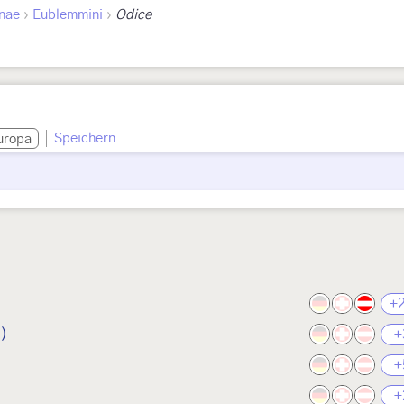
›
›
inae
Eublemmini
Odice
Speichern
uropa
+
1)
+
+
+