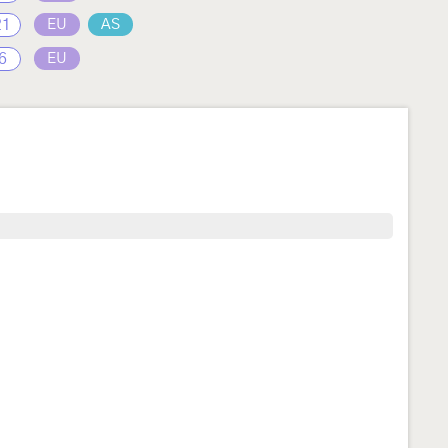
21
EU
AS
6
EU