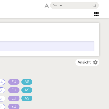
Ansicht
24
EU
AS
3
EU
AS
5
EU
AS
2
EU