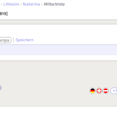
›
›
›
Lithosiini
Nudariina
Miltochrista
819]
Speichern
uropa
)
+