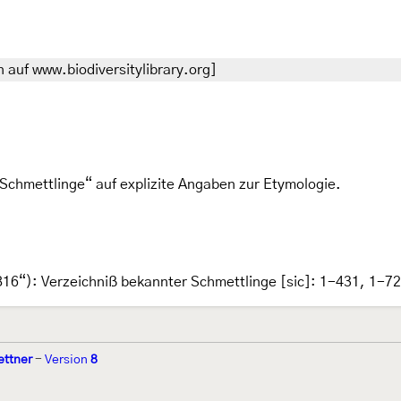
 auf www.biodiversitylibrary.org]
Schmettlinge“ auf explizite Angaben zur Etymologie.
16“): Verzeichniß bekannter Schmettlinge [sic]: 1-431, 1-7
ettner
-
Version
8