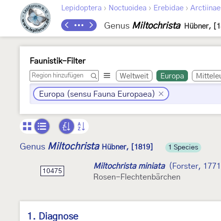
›
›
›
Lepidoptera
Noctuoidea
Erebidae
Arctiinae
Genus
Miltochrista
Hübner, [1
Faunistik-Filter
Weltweit
Europa
Mittele
Europa (sensu Fauna Europaea)
Miltochrista
Genus
Hübner, [1819]
1 Species
Miltochrista miniata
(Forster, 1771
10475
Rosen-Flechtenbärchen
1. Diagnose