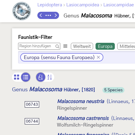
›
›
Lepidoptera
Lasiocampoidea
Lasiocampidae
Genus
Malacosoma
Hübner, [
Faunistik-Filter
Weltweit
Europa
Mittele
Europa (sensu Fauna Europaea)
Malacosoma
Genus
Hübner, [1820]
5 Species
Malacosoma neustria
(Linnaeus, 1
06743
Ringelspinner
Malacosoma castrensis
(Linnaeus,
06744
Wolfsmilch-Ringelspinner