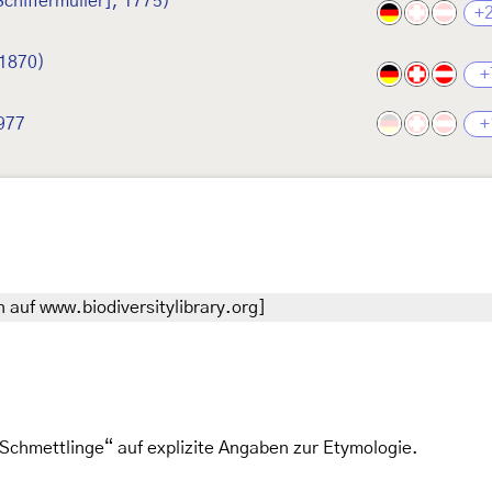
Schiffermüller], 1775)
+
 1870)
+
977
+
 auf www.biodiversitylibrary.org]
Schmettlinge“ auf explizite Angaben zur Etymologie.