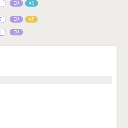
21
EU
AS
7
EU
AF
1
EU