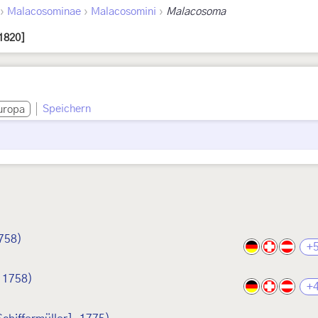
›
›
›
Malacosominae
Malacosomini
Malacosoma
1820]
Speichern
uropa
758)
+
 1758)
+