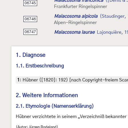
Malacosoma franconica
([Denis & 
06745
Frankfurter Ringelspinner
Malacosoma alpicola
(Staudinger,
06746
Alpen-Ringelspinner
Malacosoma laurae
Lajonquière, 1
06747
1. Diagnose
1.1. Erstbeschreibung
1
:
Hübner ([1820]: 192) [nach Copyright-freiem Scan
2. Weitere Informationen
2.1. Etymologie (Namenserklärung)
Hübner verzichtete in seinem „Verzeichniß bekannter 
(Autor: Jürgen Rodeland)