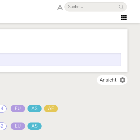
Ansicht
54
EU
AS
AF
42
EU
AS