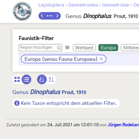
›
›
›
Lepidoptera
Geometroidea
Geometridae
Oe
Genus
Dinophalus
Prout, 1910
Faunistik-Filter
Weltweit
Europa
Mittele
Europa (sensu Fauna Europaea)
Dinophalus
Genus
Prout, 1910
Kein Taxon entspricht dem aktuellen Filter.
Zuletzt geändert am
24. Juli 2021 um 12:01:10
von
Jürgen Rodelan