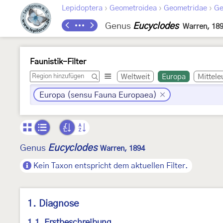
›
›
›
Lepidoptera
Geometroidea
Geometridae
Ge
Genus
Eucyclodes
Warren, 18
Faunistik-Filter
Weltweit
Europa
Mittele
Europa (sensu Fauna Europaea)
Eucyclodes
Genus
Warren, 1894
Kein Taxon entspricht dem aktuellen Filter.
1. Diagnose
1.1. Erstbeschreibung