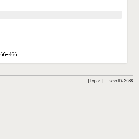
366-466.
[Export]
Taxon ID:
3088