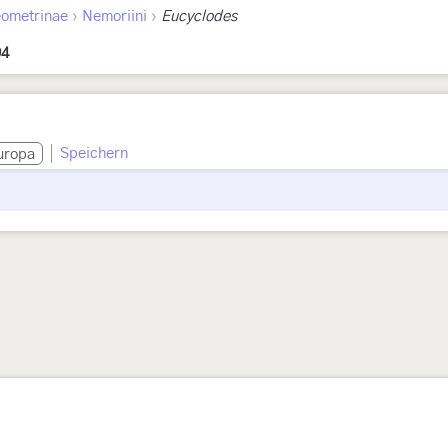
›
›
ometrinae
Nemoriini
Eucyclodes
94
Speichern
uropa