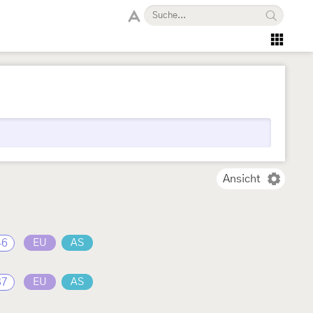
Ansicht
46
EU
AS
37
EU
AS