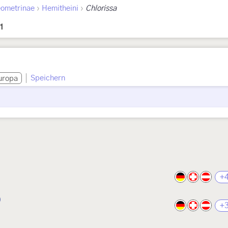
›
›
ometrinae
Hemitheini
Chlorissa
1
Speichern
uropa
)
+
)
+