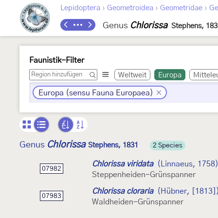
›
›
›
Lepidoptera
Geometroidea
Geometridae
Ge
Genus
Chlorissa
Stephens, 183
Faunistik-Filter
Weltweit
Europa
Mittele
Europa (sensu Fauna Europaea)
Chlorissa
Genus
Stephens, 1831
2 Species
Chlorissa viridata
(Linnaeus, 1758
07982
Steppenheiden-Grünspanner
Chlorissa cloraria
(Hübner, [1813]
07983
Waldheiden-Grünspanner