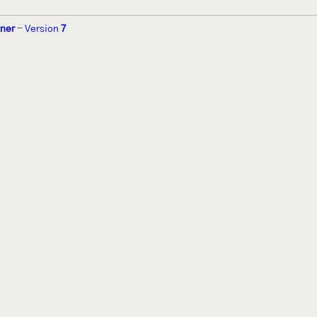
tner
-
Version
7