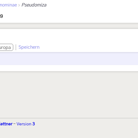
›
nominae
Pseudomiza
89
Speichern
uropa
ettner
-
Version
3