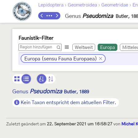
›
›
›
Lepidoptera
Geometroidea
Geometridae
En
Genus
Pseudomiza
Butler, 18
Faunistik-Filter
Weltweit
Europa
Mittele
Europa (sensu Fauna Europaea)
Pseudomiza
Genus
Butler, 1889
Kein Taxon entspricht dem aktuellen Filter.
Zuletzt geändert am
22. September 2021 um 16:58:27
von
Michel K