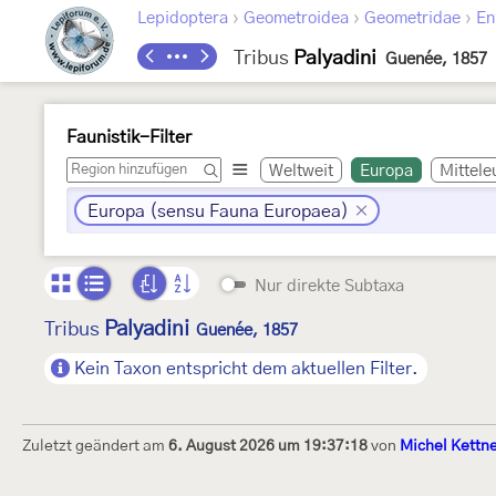
›
›
›
Lepidoptera
Geometroidea
Geometridae
En
Tribus
Palyadini
Guenée, 1857
Faunistik-Filter
Weltweit
Europa
Mittele
Europa (sensu Fauna Europaea)
Nur direkte Subtaxa
Palyadini
Tribus
Guenée, 1857
Kein Taxon entspricht dem aktuellen Filter.
Zuletzt geändert am
6. August 2026 um 19:37:18
von
Michel Kettn