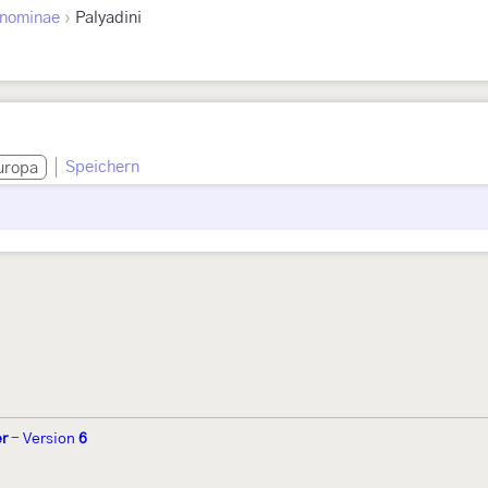
›
nominae
Palyadini
Speichern
uropa
er
-
Version
6