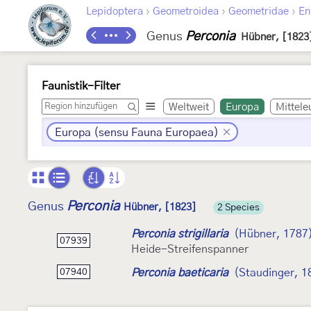
›
›
›
Lepidoptera
Geometroidea
Geometridae
En
Genus
Perconia
Hübner, [1823
Faunistik-Filter
Weltweit
Europa
Mittele
Europa (sensu Fauna Europaea)
Perconia
Genus
Hübner, [1823]
2 Species
Perconia strigillaria
(Hübner, 1787
07939
Heide-Streifenspanner
Perconia baeticaria
(Staudinger, 1
07940