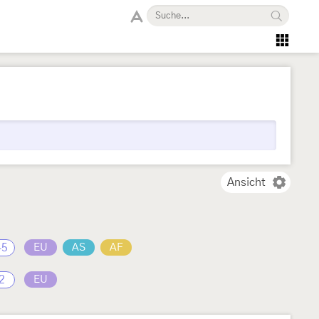
Ansicht
45
EU
AS
AF
2
EU