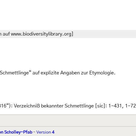
 auf www.biodiversitylibrary.org]
Schmettlinge“ auf explizite Angaben zur Etymologie.
16“): Verzeichniß bekannter Schmettlinge [sic]: 1-431, 1-7
on Scholley-Pfab
-
Version
4