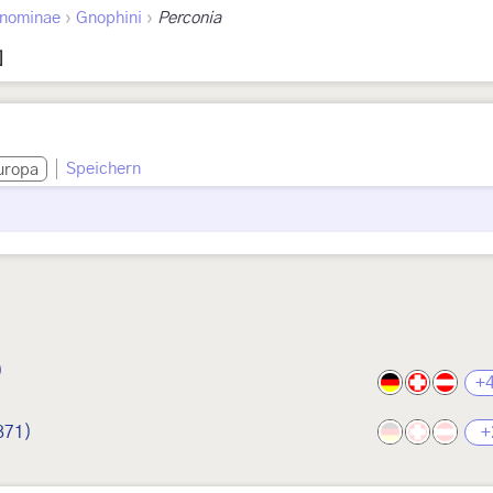
›
›
nominae
Gnophini
Perconia
]
Speichern
uropa
)
+
871)
+