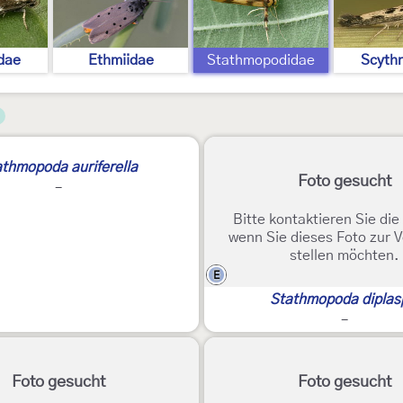
idae
Ethmiidae
Stathmopodidae
Scythr
athmopoda auriferella
Foto gesucht
-
Bitte kontaktieren Sie di
wenn Sie dieses Foto zur 
stellen möchten.
E
Stathmopoda diplas
-
Foto gesucht
Foto gesucht