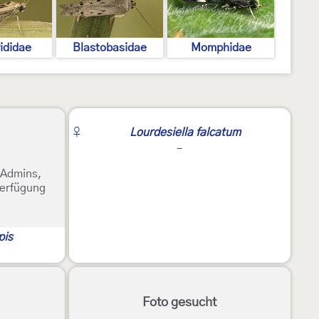
ididae
Blastobasidae
Momphidae
♀
Lourdesiella falcatum
-
e Admins,
Verfügung
pis
Foto gesucht