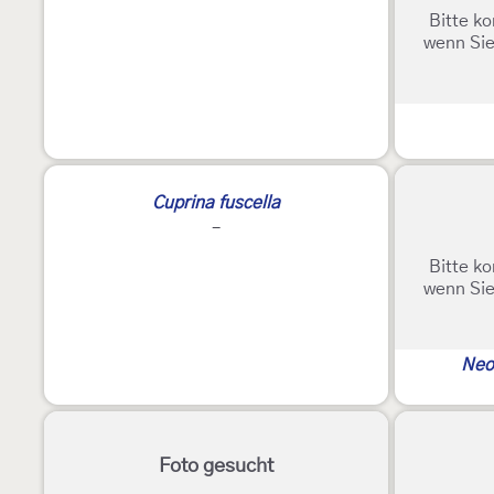
Bitte ko
wenn Sie
E
Cuprina fuscella
-
Bitte ko
wenn Sie
Neo
Foto gesucht