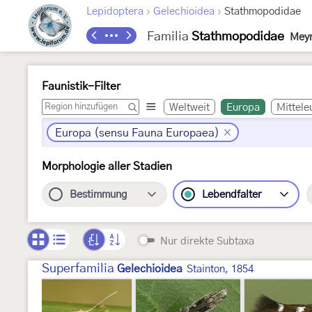
›
›
Lepidoptera
Gelechioidea
Stathmopodidae
Familia
Stathmopodidae
Meyr
Faunistik-Filter
Weltweit
Europa
Mittele
Europa (sensu Fauna Europaea)
Morphologie aller Stadien
Bestimmung
Lebendfalter
Nur direkte Subtaxa
Superfamilia
Gelechioidea
Stainton, 1854