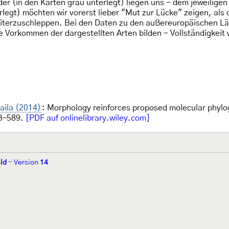
er (in den Karten grau unterlegt) liegen uns - dem jeweilige
erlegt) möchten wir vorerst lieber "Mut zur Lücke" zeigen, als
terzuschleppen. Bei den Daten zu den außereuropäischen Län
ie Vorkommen der dargestellten Arten bilden - Vollständigkeit
aila (2014)
: Morphology reinforces proposed molecular phylogen
63–589.
[PDF auf onlinelibrary.wiley.com]
ld
-
Version
14