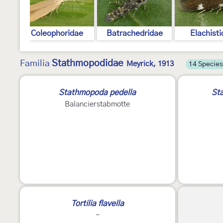
ae
Coleophoridae
Batrachedridae
Elachist
Stathmopodidae
Familia
Meyrick, 1913
14 Species
Stathmopoda pedella
St
Balancierstabmotte
Tortilia flavella
-