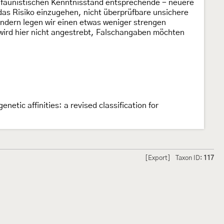
n faunistischen Kenntnisstand entsprechende - neuere
 das Risiko einzugehen, nicht überprüfbare unsichere
dern legen wir einen etwas weniger strengen
 wird hier nicht angestrebt, Falschangaben möchten
etic affinities: a revised classification for
[Export]
Taxon ID:
117