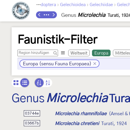
›
›
›
Lepidoptera
Gelechioidea
Gelechiidae
Gelech
Genus
Microlechia
Turati, 192
Faunistik-Filter
Weltweit
Europa
Mittele
Europa (sensu Fauna Europaea)
Genus
Microlechia
Tura
Microlechia rhamnifoliae
(Amsel & 
03744e
Microlechia chretieni
Turati, 1924
03667b