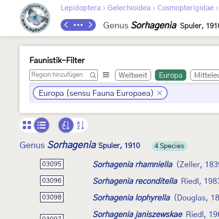
›
›
Lepidoptera
Gelechioidea
Cosmopterigidae
Genus
Sorhagenia
Spuler, 191
Faunistik-Filter
Weltweit
Europa
Mittele
Europa (sensu Fauna Europaea)
Sorhagenia
Genus
Spuler, 1910
4 Species
Sorhagenia rhamniella
(Zeller, 183
03095
Sorhagenia reconditella
Riedl, 198
03096
Sorhagenia lophyrella
(Douglas, 1
03098
Sorhagenia janiszewskae
Riedl, 19