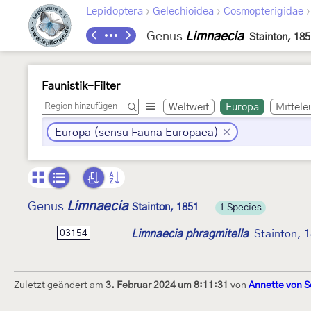
›
›
Lepidoptera
Gelechioidea
Cosmopterigidae
Genus
Limnaecia
Stainton, 18
Faunistik-Filter
Weltweit
Europa
Mittele
Europa (sensu Fauna Europaea)
Limnaecia
Genus
Stainton, 1851
1 Species
Limnaecia phragmitella
Stainton, 
03154
Zuletzt geändert am
3. Februar 2024 um 8:11:31
von
Annette von S