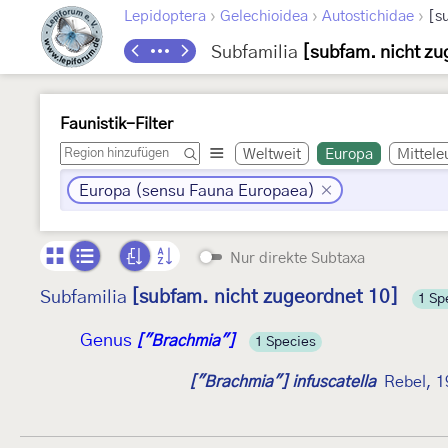
›
›
›
Lepidoptera
Gelechioidea
Autostichidae
[s
Subfamilia
[subfam. nicht zu
Faunistik-Filter
Weltweit
Europa
Mittele
Europa (sensu Fauna Europaea)
Nur direkte Subtaxa
[subfam. nicht zugeordnet 10]
Subfamilia
1 Sp
Genus
["Brachmia"]
1 Species
["Brachmia"] infuscatella
Rebel, 1