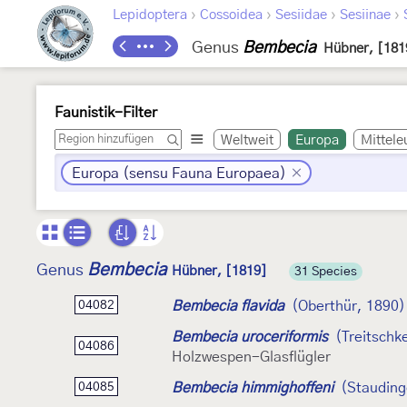
›
›
›
›
Lepidoptera
Cossoidea
Sesiidae
Sesiinae
Genus
Bembecia
Hübner, [181
Faunistik-Filter
Weltweit
Europa
Mittele
Europa (sensu Fauna Europaea)
Bembecia
Genus
Hübner, [1819]
31 Species
Bembecia flavida
(Oberthür, 1890)
04082
Bembecia uroceriformis
(Treitschk
04086
Holzwespen-Glasflügler
Bembecia himmighoffeni
(Stauding
04085