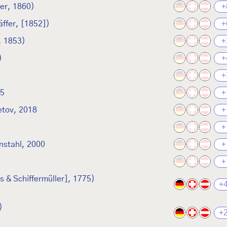
ier, 1860)
+
ffer, [1852])
+
, 1853)
+
)
+
+
95
+
etov, 2018
+
+
enstahl, 2000
+
+
s & Schiffermüller], 1775)
+
)
+