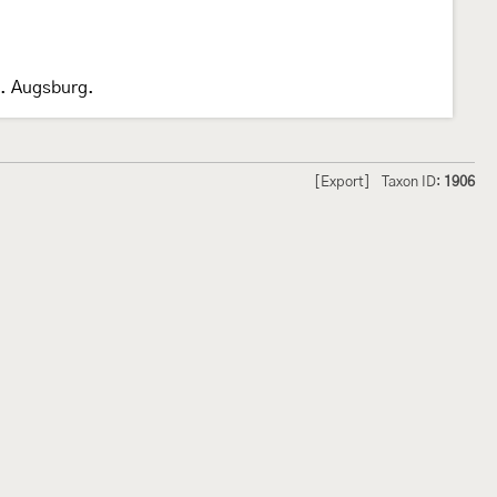
2. Augsburg.
[Export]
Taxon ID:
1906
hmetterlinge und
Lepiforum e.V.
odeland
Impressum
Datenschutzerklärung