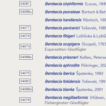
Bembecia sirphiformis
(Lucas, 184
04081
Bembecia psoraleae
Bartsch & Bet
04088a
Bembecia handiensis
Rämisch, 19
Bembecia pavicevici
Toševski, 198
04077
Bembecia fibigeri
Laštůvka & Lašt
04076
Bembecia scopigera
(Scopoli, 176
04074
Esparsetten-Glasflügler
Bembecia priesneri
Kallies, Peters
04088e
Bembecia aphrodite
Pühringer, 20
Bembecia iberica
Špatenka, 1992
04075
Bembecia fokidensis
Toševski, 199
04083
Bembecia blanka
Špatenka, 2001
04088d
Bembecia megillaeformis
(Hübner,
04078
Färberginster-Glasflügler