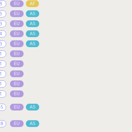
8
EU
AF
6
EU
AS
3
EU
AS
4
EU
AS
3
EU
AS
1
EU
1
EU
1
EU
1
EU
1
EU
45
EU
AS
28
EU
AS