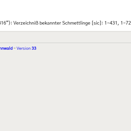
16“): Verzeichniß bekannter Schmettlinge [sic]: 1-431, 1-7
nnwald
-
Version
33
r 2002 von
Walter Schön
(
www.schmetterling-raupe.de
) als "Forum Sc
zember 2004 von
Erwin Rennwald
(fachliche Supervision) und
Jürgen R
06 wird es vom gemeinnützigen
Lepiforum e.V.
getragen.