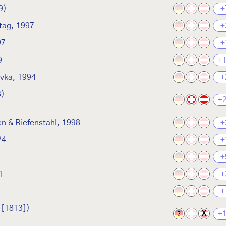
9)
+
tag, 1997
+
97
+
9
+
ůvka, 1994
+
3)
+
en & Riefenstahl, 1998
+
24
+
+
1
+
+
 [1813])
+
X
?