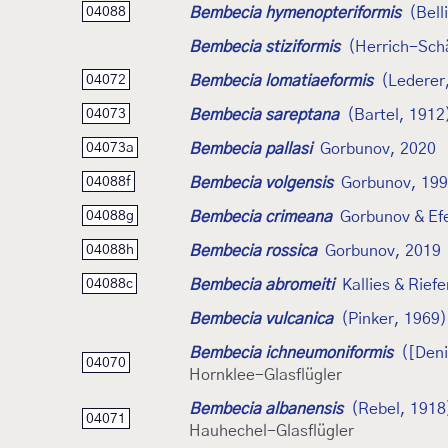
Bembecia hymenopteriformis
(Bell
04088
Bembecia stiziformis
(Herrich-Schä
Bembecia lomatiaeformis
(Lederer
04072
Bembecia sareptana
(Bartel, 1912
04073
Bembecia pallasi
Gorbunov, 2020
04073a
Bembecia volgensis
Gorbunov, 19
04088f
Bembecia crimeana
Gorbunov & Ef
04088g
Bembecia rossica
Gorbunov, 2019
04088h
Bembecia abromeiti
Kallies & Rief
04088c
Bembecia vulcanica
(Pinker, 1969)
Bembecia ichneumoniformis
([Deni
04070
Hornklee-Glasflügler
Bembecia albanensis
(Rebel, 1918
04071
Hauhechel-Glasflügler