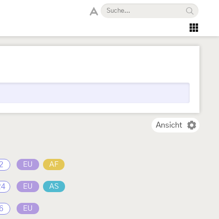
Ansicht
2
EU
AF
24
EU
AS
6
EU