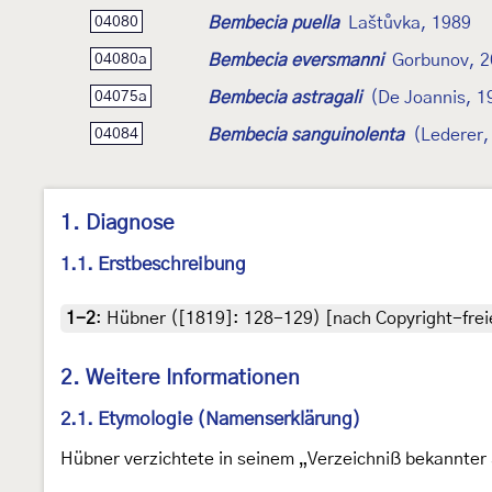
Bembecia puella
Laštůvka, 1989
04080
Bembecia eversmanni
Gorbunov, 
04080a
Bembecia astragali
(De Joannis, 1
04075a
Bembecia sanguinolenta
(Lederer,
04084
1. Diagnose
1.1. Erstbeschreibung
1-2
:
Hübner ([1819]: 128-129) [nach Copyright-freie
2. Weitere Informationen
2.1. Etymologie (Namenserklärung)
Hübner verzichtete in seinem „Verzeichniß bekannter 