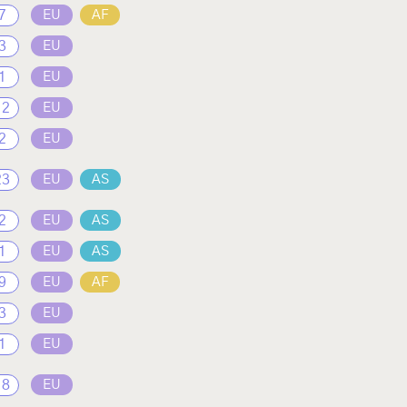
7
EU
AF
3
EU
1
EU
12
EU
2
EU
23
EU
AS
2
EU
AS
1
EU
AS
9
EU
AF
3
EU
1
EU
18
EU