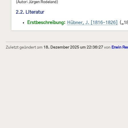
(Autor: Jürgen Rodeland)
2.2. Literatur
Erstbeschreibung:
Hübner, J. [1816-1826]
(„18
Zuletzt geändert am
18. Dezember 2025 um 22:36:27
von
Erwin Re
Dieses Internetportal wurde am 16. Septembe
Raupen bestimmen" gegründet und am 23. De
(technische Betreuung) übernommen. Seit 20