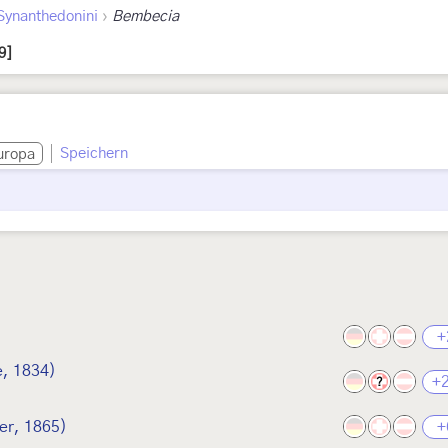
›
Synanthedonini
Bembecia
9]
Speichern
uropa
+
e, 1834)
+
?
er, 1865)
+