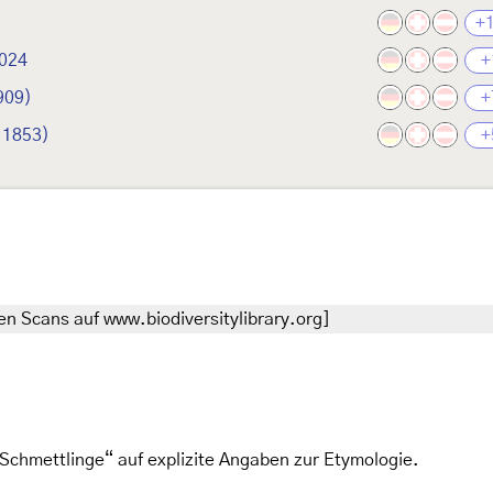
+
2024
+
909)
+
 1853)
+
n Scans auf www.biodiversitylibrary.org]
Schmettlinge“ auf explizite Angaben zur Etymologie.