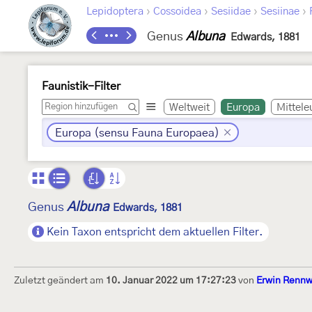
›
›
›
›
Lepidoptera
Cossoidea
Sesiidae
Sesiinae
Genus
Albuna
Edwards, 1881
Faunistik-Filter
Weltweit
Europa
Mittele
Europa (sensu Fauna Europaea)
Albuna
Genus
Edwards, 1881
Kein Taxon entspricht dem aktuellen Filter.
Zuletzt geändert am
10. Januar 2022 um 17:27:23
von
Erwin Rennw