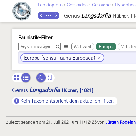
›
›
›
Lepidoptera
Cossoidea
Cossidae
Hypoptina
Genus
Langsdorfia
Hübner, [1
Faunistik-Filter
Weltweit
Europa
Mittele
Europa (sensu Fauna Europaea)
Langsdorfia
Genus
Hübner, [1821]
Kein Taxon entspricht dem aktuellen Filter.
Zuletzt geändert am
21. Juli 2021 um 11:12:23
von
Jürgen Rodelan