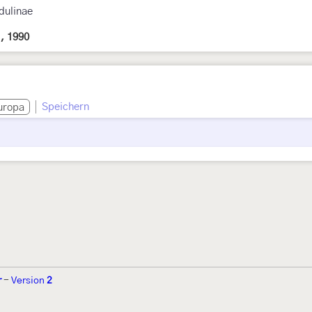
idulinae
 , 1990
Speichern
uropa
r
-
Version
2