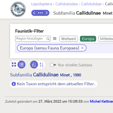
›
›
›
Lepidoptera
Calliduloidea
Callidulidae
Call
Subfamilia
Callidulinae
Minet
Faunistik-Filter
Weltweit
Europa
Mittele
Europa (sensu Fauna Europaea)
Nur direkte Subtaxa
Callidulinae
Subfamilia
Minet , 1990
Kein Taxon entspricht dem aktuellen Filter.
Zuletzt geändert am
27. März 2022 um 15:26:33
von
Michel Kettne