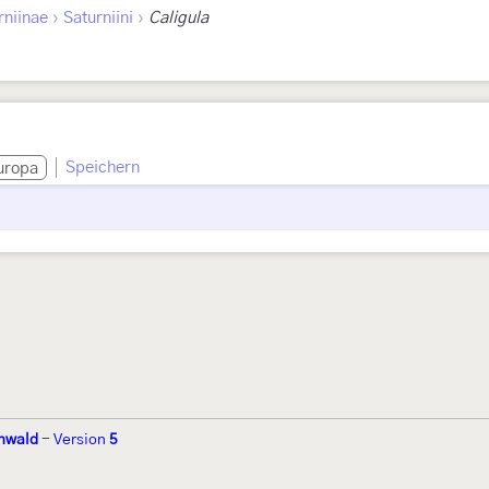
›
›
rniinae
Saturniini
Caligula
Speichern
uropa
nwald
-
Version
5