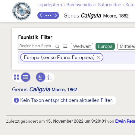
›
›
›
Lepidoptera
Bombycoidea
Saturniidae
Satu
Genus
Caligula
Moore, 1862
Faunistik-Filter
Weltweit
Europa
Mittele
Europa (sensu Fauna Europaea)
Caligula
Genus
Moore, 1862
Kein Taxon entspricht dem aktuellen Filter.
Zuletzt geändert am
15. November 2022 um 9:20:01
von
Erwin Ren