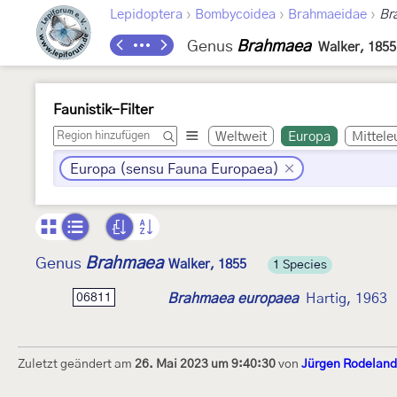
›
›
›
Lepidoptera
Bombycoidea
Brahmaeidae
Br
Genus
Brahmaea
Walker, 1855
Faunistik-Filter
Weltweit
Europa
Mittele
Europa (sensu Fauna Europaea)
Brahmaea
Genus
Walker, 1855
1 Species
Brahmaea europaea
Hartig, 1963
06811
Zuletzt geändert am
26. Mai 2023 um 9:40:30
von
Jürgen Rodeland