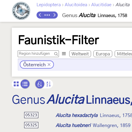
›
›
›
Lepidoptera
Alucitoidea
Alucitidae
Alucita
Genus
Alucita
Linnaeus, 1758
Faunistik-Filter
Weltweit
Europa
Mittele
Österreich
Genus
Alucita
Linnaeus
Alucita hexadactyla
Linnaeus, 175
05323
Alucita huebneri
Wallengren, 1859
05325