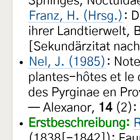
Sphinges, Noctuida
Franz, H. (Hrsg.)
: 
ihrer Landtierwelt,
[Sekundärzitat nac
Nel, J. (1985)
: Note
plantes-hôtes et le
des Pyrginae en Pro
— Alexanor,
14
(2):
Erstbeschreibung:
R
(1838[-1842]): Fau