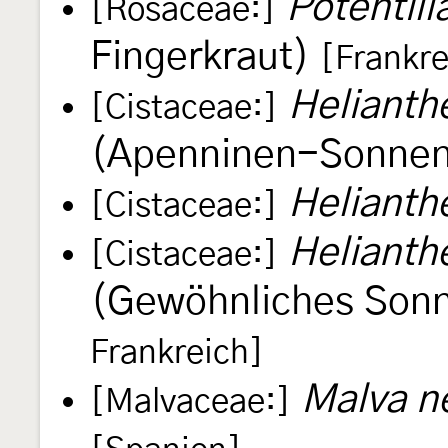
Potentill
[Rosaceae:]
Fingerkraut)
[Frankre
Heliant
[Cistaceae:]
(Apenninen-Sonne
Heliant
[Cistaceae:]
Heliant
[Cistaceae:]
(Gewöhnliches Son
Frankreich]
Malva n
[Malvaceae:]