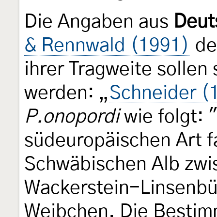
Die Angaben aus
Deut
& Rennwald (1991)
det
ihrer Tragweite sollen 
werden: „
Schneider (
P.onopordi
wie folgt: 
südeuropäischen Art fa
Schwäbischen Alb zw
Wackerstein-Linsenbü
Weibchen. Die Bestim