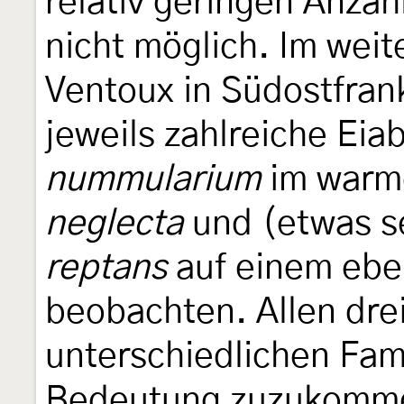
relativ geringen Anza
nicht möglich. Im wei
Ventoux in Südostfrank
jeweils zahlreiche Ei
nummularium
im warme
neglecta
und (etwas s
reptans
auf einem ebe
beobachten. Allen drei
unterschiedlichen Fami
Bedeutung zuzukomm