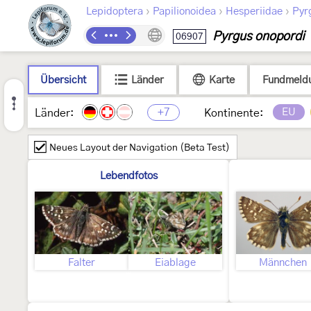
›
›
›
Lepidoptera
Papilionoidea
Hesperiidae
Pyr
Pyrgus onopordi
06907
Übersicht
Länder
Karte
Fundmeld
+7
EU
Länder:
Kontinente:
Neues Layout der Navigation (Beta Test)
Lebendfotos
Falter
Eiablage
Männchen