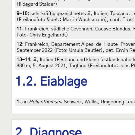
Hildegard Stalder)
9-10
:
sehr kräftig gezeichnetes ♀, Italien, Toscana,
(Freilandfoto & det.: Martin Wachsmann), conf. Erns
11
:
Frankreich, südliche Cevennen, Causse Blandas, 
Foto: Chris Engelhardt)
12
:
Frankreich, Département Alpes-de-Haute-Provenc
September 2022 (Foto: Ursula Beutler), det. Erwin R
13-14
:
♀, Italien (Festland und kleine festlandsnahe 
880 m, 5. August 2021, Tagfund (Freilandfoto: Jens Ph
1.2. Eiablage
1
:
an
Helianthemum
: Schweiz, Wallis, Umgebung Leuk
2. Diagnose