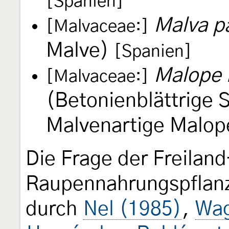
[Spanien]
Malva pa
[Malvaceae:]
Malve)
[Spanien]
Malope 
[Malvaceae:]
(Betonienblättrige
Malvenartige Malo
Die Frage der Freilan
Raupennahrungspflan
durch
Nel (1985)
,
Wag