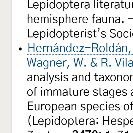
Lepidoptera literatu
hemisphere fauna. —
Lepidopterist’s Soc
Hernández-Roldán, 
Wagner, W. & R. Vil
analysis and taxono
of immature stages a
European species o
(Lepidoptera: Hespe