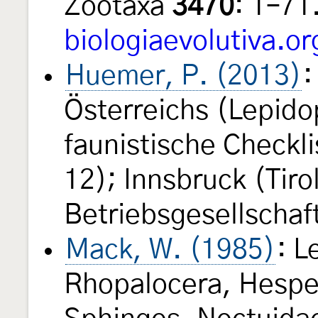
Zootaxa
3470
: 1–71
biologiaevolutiva.org
Huemer, P. (2013)
:
Österreichs (Lepido
faunistische Checkli
12); Innsbruck (Tir
Betriebsgesellschaf
Mack, W. (1985)
: L
Rhopalocera, Hespe