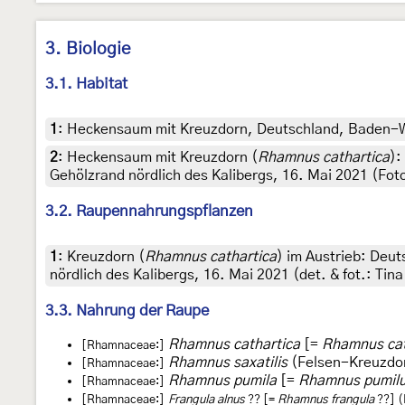
3. Biologie
3.1. Habitat
1
:
Heckensaum mit Kreuzdorn, Deutschland, Baden-Wür
2
:
Heckensaum mit Kreuzdorn (
Rhamnus cathartica
):
Gehölzrand nördlich des Kalibergs, 16. Mai 2021 (Foto
3.2. Raupennahrungspflanzen
1
:
Kreuzdorn (
Rhamnus cathartica
) im Austrieb: Deu
nördlich des Kalibergs, 16. Mai 2021 (det. & fot.: Tina
3.3. Nahrung der Raupe
Rhamnus cathartica
[=
Rhamnus cat
[Rhamnaceae:]
Rhamnus saxatilis
(Felsen-Kreuzdo
[Rhamnaceae:]
Rhamnus pumila
[=
Rhamnus pumil
[Rhamnaceae:]
[Rhamnaceae:]
Frangula alnus
?? [=
Rhamnus frangula
??] (