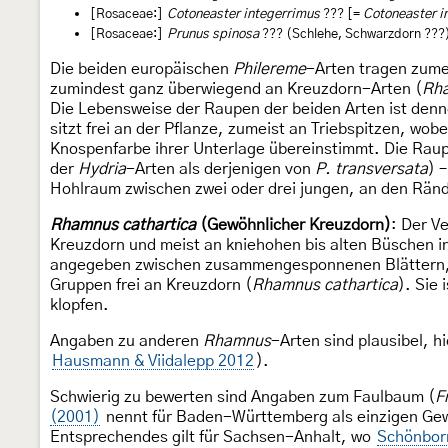
[Rosaceae:]
Cotoneaster integerrimus
??? [=
Cotoneaster i
[Rosaceae:]
Prunus spinosa
??? (Schlehe, Schwarzdorn ???
Die beiden europäischen
Philereme
-Arten tragen zume
zumindest ganz überwiegend an Kreuzdorn-Arten (
Rh
Die Lebensweise der Raupen der beiden Arten ist denn
sitzt frei an der Pflanze, zumeist an Triebspitzen, wob
Knospenfarbe ihrer Unterlage übereinstimmt. Die Rau
der
Hydria
-Arten als derjenigen von
P. transversata
) 
Hohlraum zwischen zwei oder drei jungen, an den Rä
Rhamnus cathartica
(Gewöhnlicher Kreuzdorn)
: Der V
Kreuzdorn und meist an kniehohen bis alten Büschen in
angegeben zwischen zusammengesponnenen Blättern, f
Gruppen frei an Kreuzdorn (
Rhamnus cathartica
). Sie 
klopfen.
Angaben zu anderen
Rhamnus
-Arten sind plausibel, 
Hausmann & Viidalepp 2012
).
Schwierig zu bewerten sind Angaben zum Faulbaum (
F
(2001)
nennt für Baden-Württemberg als einzigen Gew
Entsprechendes gilt für Sachsen-Anhalt, wo
Schönbor