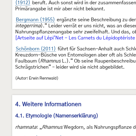
(1912)
beruft. Auch sonst wird in der zusammenfassen
Primärangabe ist mir aber nicht bekannt.
Bergmann (1955)
ergänzte seine Beschreibung zu den
integerrima
).“ Leider verrät er uns nicht, was an dies
Nahrungspflanzenangabe sehr zweifelhaft. Und das, o
[Artseite auf Lépi'Net - Les Carnets du Lépidoptériste
Schönborn (2011)
führt für Sachsen-Anhalt auch Schl
Kreuzdorn-Büsche von Entomologen aber oft als Schl
Faulbaum (
Rhamnus
L.).“ Ob seine Raupenbeschreibung
Schrägstrichen“ – leider wird sie nicht abgebildet.
(Autor: Erwin Rennwald)
4. Weitere Informationen
4.1. Etymologie (Namenserklärung)
rhamnata
: „
Rhamnus
Wegdorn, als Nahrungspflanze d