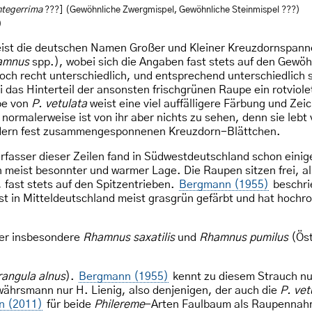
ntegerrima
???] (Gewöhnliche Zwergmispel, Gewöhnliche Steinmispel ???)
)
ist die deutschen Namen Großer und Kleiner Kreuzdornspanner
amnus
spp.), wobei sich die Angaben fast stets auf den Gewöh
och recht unterschiedlich, und entsprechend unterschiedlich
ei das Hinterteil der ansonsten frischgrünen Raupe ein rotviole
pe von
P. vetulata
weist eine viel auffälligere Färbung und Zei
– normalerweise ist von ihr aber nichts zu sehen, denn sie le
ndern fest zusammengesponnenen Kreuzdorn-Blättchen.
erfasser dieser Zeilen fand in Südwestdeutschland schon ei
 meist besonnter und warmer Lage. Die Raupen sitzen frei, al
ast stets auf den Spitzentrieben.
Bergmann (1955)
beschrie
ist in Mitteldeutschland meist grasgrün gefärbt und hat hochro
hier insbesondere
Rhamnus saxatilis
und
Rhamnus pumilus
(Öst
rangula alnus
).
Bergmann (1955)
kennt zu diesem Strauch nu
ährsmann nur H. Lienig, also denjenigen, der auch die
P. vet
n (2011)
für beide
Philereme
-Arten Faulbaum als Raupennahru