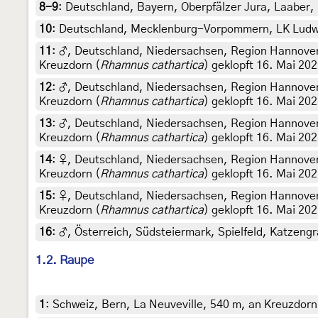
8-9
:
Deutschland, Bayern, Oberpfälzer Jura, Laaber, 
10
:
Deutschland, Mecklenburg-Vorpommern, LK Ludwigs
11
:
♂, Deutschland, Niedersachsen, Region Hannover,
Kreuzdorn (
Rhamnus cathartica
) geklopft 16. Mai 2021
12
:
♂, Deutschland, Niedersachsen, Region Hannover,
Kreuzdorn (
Rhamnus cathartica
) geklopft 16. Mai 2021
13
:
♂, Deutschland, Niedersachsen, Region Hannover,
Kreuzdorn (
Rhamnus cathartica
) geklopft 16. Mai 2021
14
:
♀, Deutschland, Niedersachsen, Region Hannover,
Kreuzdorn (
Rhamnus cathartica
) geklopft 16. Mai 2021
15
:
♀, Deutschland, Niedersachsen, Region Hannover,
Kreuzdorn (
Rhamnus cathartica
) geklopft 16. Mai 2021
16
:
♂, Österreich, Südsteiermark, Spielfeld, Katzengr
1.2. Raupe
1
:
Schweiz, Bern, La Neuveville, 540 m, an Kreuzdorn