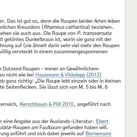
. Das ist gut so, denn die Raupen beider Arten leben
nlichen Kreuzdorn (
Rhamnus cathartica
) beziehen.
 sehen sie auch aus. Die Raupe von
P. transversata
tt getöntes Dunkelbraun ist, worin sie ganz mit der
chnung auf (sie ähnelt darin sehr viel mehr den Raupen
bt völlig versteckt in einem zusammengesponnenen
nige Dutzend Raupen – immer an Gewöhnlichem
so nicht wie bei
Hausmann & Viidalepp (2012)
b ganz richtig: „Die Raupe lebt einzeln oder in kleinen
te Seitenflecken. Sie lässt sich von M. 5 bis M. 6
erreich,
Kerschbaum & Pöll 2010
, angeführt nach
r eine Angabe aus der Auslands-Literatur.
Ebert
ulata
-Raupen am Faulbaum gefunden haben will.
ng anführt und sich dabei jeweils auf
Bornemann