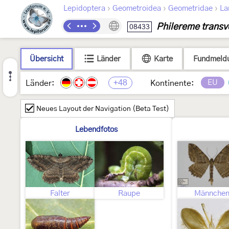
›
›
›
Lepidoptera
Geometroidea
Geometridae
La
Philereme transv
08433
Übersicht
Länder
Karte
Fundmeld
+48
EU
Länder:
Kontinente:
Neues Layout der Navigation (Beta Test)
Lebendfotos
Falter
Raupe
Männche