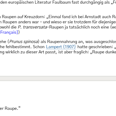
den europäischen Literatur Faulbaum fast durchgängig als „Fu
 Raupen auf Kreuzdorn: „Einmal fand ich bei Arnstadt auch 
en Raupen anders war – und wieso er sie trotzdem für diejenig
bwohl die
P. transversata
-Raupen ja tatsächlich noch eine (w
 Français]
)
ehe (
Prunus spinosa
) als Raupennahrung an, was ausgeschlo
ehe fehlbestimmt. Schon
Lampert (1907)
hatte geschrieben: „
 wirklich zu dieser Art passt, ist aber fraglich: „Raupe dunke
er Raupe.“