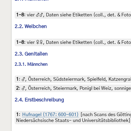
1-8
:
vier ♂♂, Daten siehe Etiketten (coll., det. & Foto
2.2. Weibchen
1-8
:
vier ♀♀, Daten siehe Etiketten (coll., det. & Foto
2.3. Genitalien
2.3.1. Männchen
1
:
♂, Österreich, Südsteiermark, Spielfeld, Katzengrab
2
:
♂, Österreich, Steiermark, Ponigl bei Weiz, sonnige
2.4. Erstbeschreibung
1
:
Hufnagel (1767: 600-601)
[nach Scans des Göttin
Niedersächsische Staats- und Universitätsbibliothek]