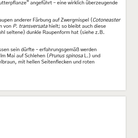
tterpflanze“ angeführt – eine wirklich überzeugende
Raupen anderer Färbung auf Zwergmispel (
Cotoneaster
en von
P. transversata
hielt; so bleibt auch diese
ohl seltene) dunkle Raupenform hat (siehe z.B.
ssen sein dürfte – erfahrungsgemäß werden
Im Mai auf Schlehen (
Prunus spinosa
L.) und
lbraun, mit hellen Seitenflecken und roten