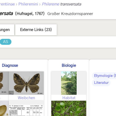
›
›
rentiinae
Phileremini
Philereme
transversata
ersata
(Hufnagel, 1767)
Großer Kreuzdornspanner
ungen
Externe Links (23)
AS
Diagnose
Biologie
Etymologie 
Literatur
n
Weibchen
Habitat