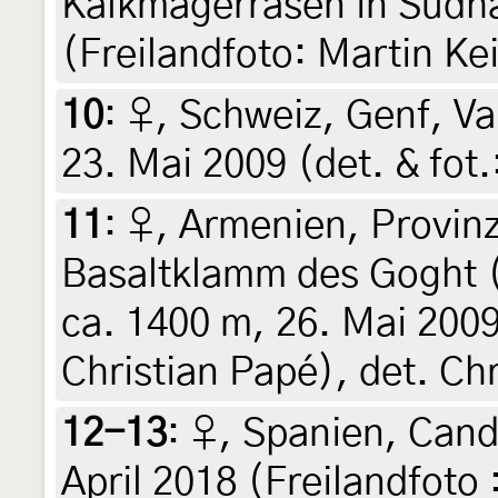
Kalkmagerrasen in Südha
(Freilandfoto: Martin Keil
10
:
♀, Schweiz, Genf, Va
23. Mai 2009 (det. & fot.
11
:
♀, Armenien, Provinz
Basaltklamm des Goght 
ca. 1400 m, 26. Mai 200
Christian Papé), det. Ch
12-13
:
♀, Spanien, Cand
April 2018 (Freilandfoto 