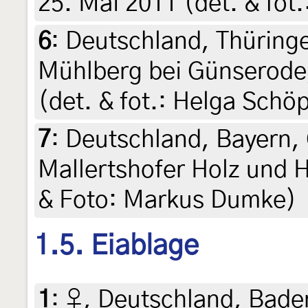
25. Mai 2011 (det. & fot.
6
:
Deutschland, Thüringe
Mühlberg bei Günserode,
(det. & fot.: Helga Schö
7
:
Deutschland, Bayern,
Mallertshofer Holz und H
& Foto: Markus Dumke)
1.5. Eiablage
1
:
♀, Deutschland, Bad