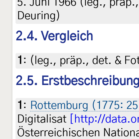
5. Juni 1966 (leg., präp.
Deuring)
2.4. Vergleich
1
:
(leg., präp., det. & F
2.5. Erstbeschreibun
1
:
Rottemburg (1775: 25
Digitalisat
[http://data.
Österreichischen Nationa