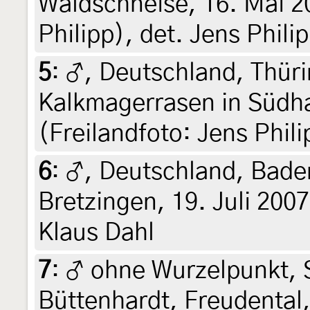
Waldschneise, 16. Mai 20
Philipp), det. Jens Phili
5
:
♂, Deutschland, Thüri
Kalkmagerrasen in Südha
(Freilandfoto: Jens Phili
6
:
♂, Deutschland, Bade
Bretzingen, 19. Juli 2007
Klaus Dahl
7
:
♂ ohne Wurzelpunkt, 
Büttenhardt, Freudental,