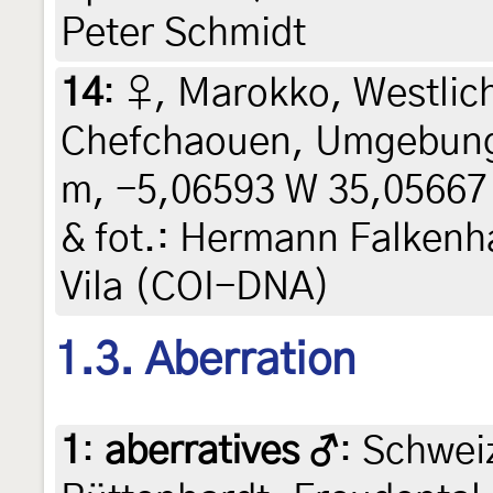
Peter Schmidt
14
:
♀, Marokko, Westlich
Chefchaouen, Umgebung
m, -5,06593 W 35,05667 N
& fot.: Hermann Falkenha
Vila (COI-DNA)
1.3. Aberration
1
:
aberratives ♂
: Schwei