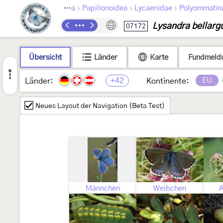
›
›
›
Lepidoptera
Papilionoidea
Lycaenidae
Polyommatin
Lysandra bellarg
07172
Übersicht
Länder
Karte
Fundmeld
+42
EU
Länder:
Kontinente:
Neues Layout der Navigation (Beta Test)
Männchen
Weibchen
A