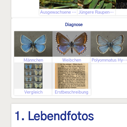
Ausgewachsene Raupe
Jüngere Raupenstadien
Diagnose
Männchen
Weibchen
Polyommatus Hybrid polonus
Vergleich
Erstbeschreibung
1. Lebendfotos