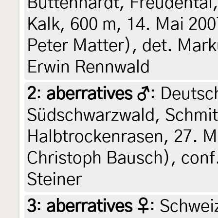
Büttenhardt, Freudental
Kalk, 600 m, 14. Mai 200
Peter Matter), det. Mark
Erwin Rennwald
2
:
aberratives ♂
: Deutsc
Südschwarzwald, Schmit
Halbtrockenrasen, 27. Ma
Christoph Bausch), conf.
Steiner
3
:
aberratives ♀
: Schwei