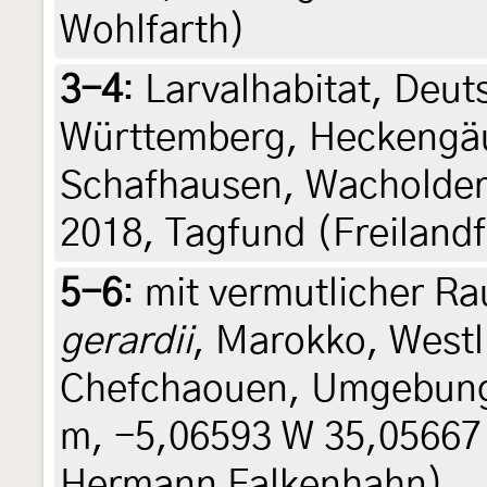
Wohlfarth)
3-4
:
Larvalhabitat, Deu
Württemberg, Heckeng
Schafhausen, Wacholder
2018, Tagfund (Freilan
5-6
:
mit vermutlicher 
gerardii
, Marokko, Westl
Chefchaouen, Umgebung
m, -5,06593 W 35,05667 N
Hermann Falkenhahn)