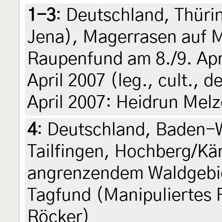
1-3
:
Deutschland, Thüri
Jena), Magerrasen auf M
Raupenfund am 8./9. Apr
April 2007 (leg., cult., 
April 2007: Heidrun Melz
4
:
Deutschland, Baden-W
Tailfingen, Hochberg/Kä
angrenzendem Waldgebie
Tagfund (Manipuliertes 
Röcker)