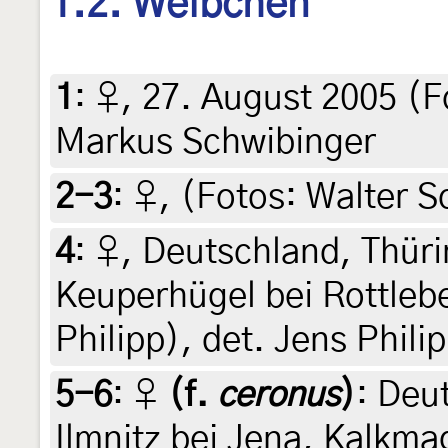
1.2. Weibchen
1
:
♀, 27. August 2005 (F
Markus Schwibinger
2-3
:
♀, (Fotos: Walter 
4
:
♀, Deutschland, Thüri
Keuperhügel bei Rottlebe
Philipp), det. Jens Phili
5-6
:
♀
(f.
ceronus
)
: Deu
Ilmnitz bei Jena, Kalkma