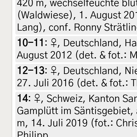
420 m, wechselfeuchte bl
(Waldwiese), 1. August 20
Lang), conf. Ronny Strätli
10-11
:
♀, Deutschland, H
August 2012 (det. & fot.:
12-13
:
♀, Deutschland, Ni
27. Juli 2016 (det. & fot.
14
:
♀, Schweiz, Kanton San
Gamplütt im Säntisgebiet,
m, 14. Juli 2019 (fot.: Chr
Philipp