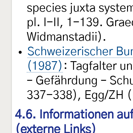
species juxta system
pl. I-II, 1-139. Gra
Widmanstadii).
Schweizerischer Bun
(1987)
: Tagfalter 
– Gefährdung – Schu
337-338), Egg/ZH (
4.6. Informationen au
(externe Links)