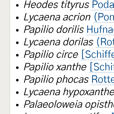
Heodes tityrus
Poda
Lycaena acrion
(Pon
Papilio dorilis
Hufna
Lycaena dorilas
(Ro
Papilio circe
[Schiff
Papilio xanthe
[Schi
Papilio phocas
Rott
Lycaena hypoxanth
Palaeoloweia opisth