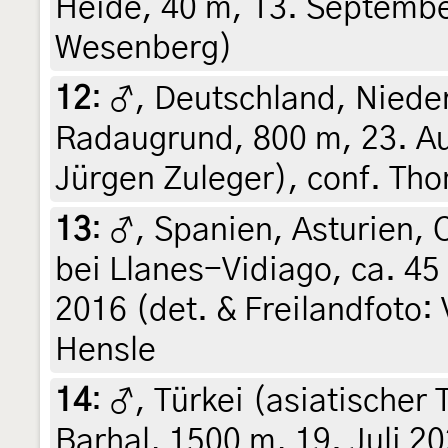
Heide, 40 m, 13. September
Wesenberg)
12
:
♂, Deutschland, Niede
Radaugrund, 800 m, 23. Aug
Jürgen Zuleger), conf. T
13
:
♂, Spanien, Asturien, 
bei Llanes-Vidiago, ca. 45
2016 (det. & Freilandfoto:
Hensle
14
:
♂, Türkei (asiatischer T
Barhal, 1500 m, 19. Juli 20