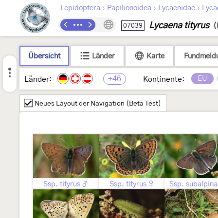
›
›
›
Lepidoptera
Papilionoidea
Lycaenidae
Lyca
Lycaena tityrus
07039
(
Übersicht
Länder
Karte
Fundmeld
+46
EU
Länder:
Kontinente:
Neues Layout der Navigation (Beta Test)
Ssp. tityrus ♂
Ssp. tityrus ♀
Ssp. subalpin