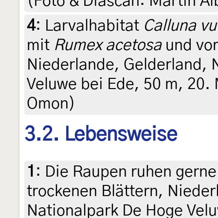
(Foto & Diascan: Martin Al
4
:
Larvalhabitat
Calluna vul
mit
Rumex acetosa
und vor
Niederlande, Gelderland, 
Veluwe bei Ede, 50 m, 20.
Omon)
3.2. Lebensweise
1
:
Die Raupen ruhen gerne
trockenen Blättern, Nieder
Nationalpark De Hoge Velu